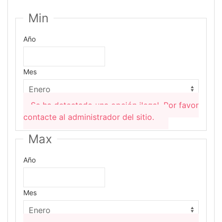
Min
Año
Mes
Se ha detectado una opción ilegal. Por favor
contacte al administrador del sitio.
Max
Año
Mes