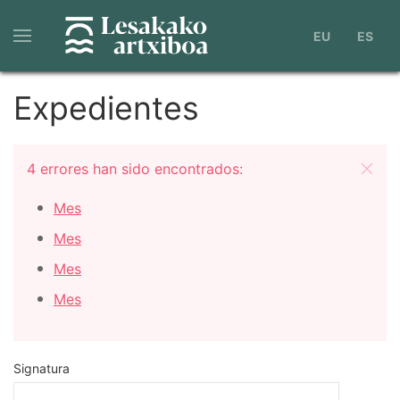
Pasar
al
EU
ES
contenido
principal
Expedientes
Mensaje
4 errores han sido encontrados:
de
Mes
error
Mes
Mes
Mes
Signatura