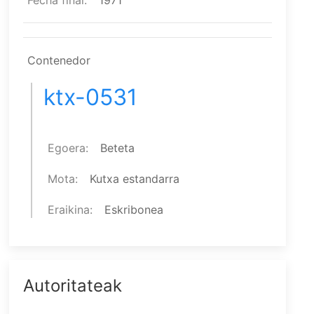
Fecha final
1971
Contenedor
ktx-0531
Egoera
Beteta
Mota
Kutxa estandarra
Eraikina
Eskribonea
Autoritateak