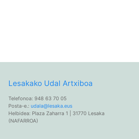
Lesakako Udal Artxiboa
Telefonoa: 948 63 70 05
Posta-e.:
udala@lesaka.eus
Helbidea: Plaza Zaharra 1 | 31770 Lesaka
(NAFARROA)