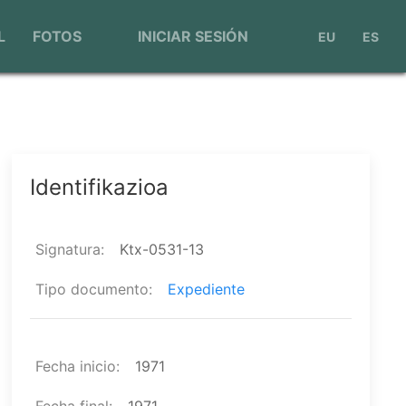
Menú
L
FOTOS
INICIAR SESIÓN
EU
ES
de
cuenta
de
usuario
Identifikazioa
Signatura
Ktx-0531-13
Tipo documento
Expediente
Fecha inicio
1971