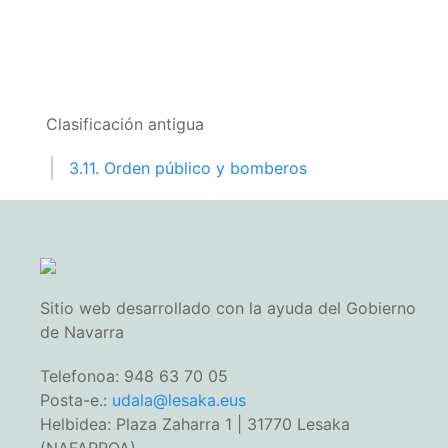
Clasificación antigua
3.11. Orden público y bomberos
Sitio web desarrollado con la ayuda del Gobierno
de Navarra
Telefonoa: 948 63 70 05
Posta-e.:
udala@lesaka.eus
Helbidea: Plaza Zaharra 1 | 31770 Lesaka