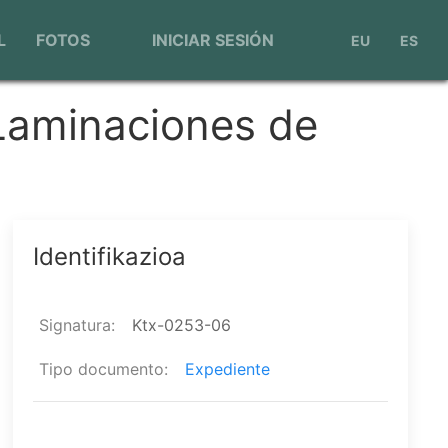
Menú
L
FOTOS
INICIAR SESIÓN
EU
ES
de
cuenta
Laminaciones de
de
usuario
Identifikazioa
Signatura
Ktx-0253-06
Tipo documento
Expediente