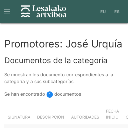
Pasar
al
EU
ES
contenido
principal
Promotores: José Urquía
Documentos de la categoría
Se muestran los documento correspondientes a la
categoría y a sus subcategorías.
Se han encontrado
documentos
1
FECHA
SIGNATURA
DESCRIPCIÓN
AUTORIDADES
INICIO