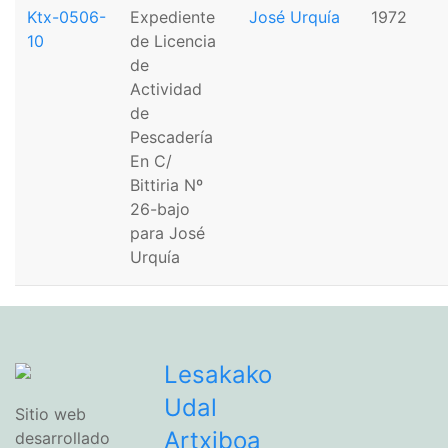
Ktx-0506-
Expediente
José Urquía
1972
10
de Licencia
de
Actividad
de
Pescadería
En C/
Bittiria Nº
26-bajo
para José
Urquía
Lesakako
Udal
Sitio web
Artxiboa
desarrollado