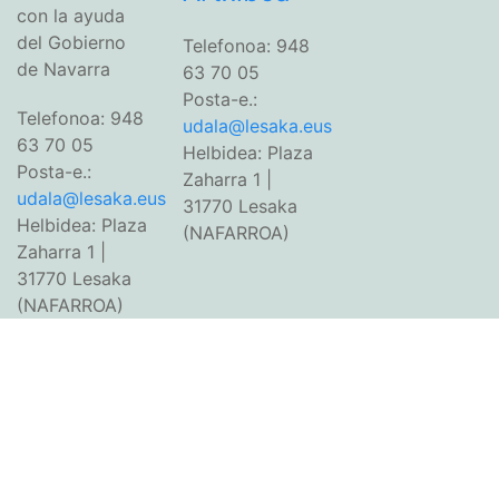
con la ayuda
del Gobierno
Telefonoa: 948
de Navarra
63 70 05
Posta-e.:
Telefonoa: 948
udala@lesaka.eus
63 70 05
Helbidea: Plaza
Posta-e.:
Zaharra 1 |
udala@lesaka.eus
31770 Lesaka
Helbidea: Plaza
(NAFARROA)
Zaharra 1 |
31770 Lesaka
(NAFARROA)