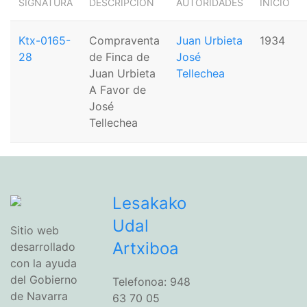
SIGNATURA
DESCRIPCIÓN
AUTORIDADES
INICIO
Ktx-0165-
Compraventa
Juan Urbieta
1934
28
de Finca de
José
Juan Urbieta
Tellechea
A Favor de
José
Tellechea
Lesakako
Udal
Sitio web
Artxiboa
desarrollado
con la ayuda
del Gobierno
Telefonoa: 948
de Navarra
63 70 05