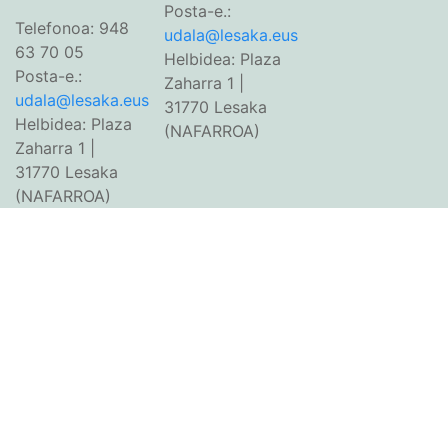
Posta-e.:
Telefonoa: 948
udala@lesaka.eus
63 70 05
Helbidea: Plaza
Posta-e.:
Zaharra 1 |
udala@lesaka.eus
31770 Lesaka
Helbidea: Plaza
(NAFARROA)
Zaharra 1 |
31770 Lesaka
(NAFARROA)