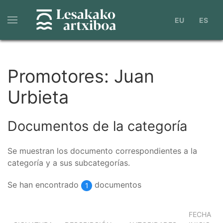
Pasar
al
EU
ES
contenido
principal
Promotores: Juan
Urbieta
Documentos de la categoría
Se muestran los documento correspondientes a la
categoría y a sus subcategorías.
Se han encontrado
documentos
1
FECHA