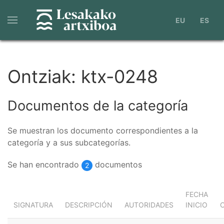
Pasar
al
EU
ES
contenido
principal
Ontziak: ktx-0248
Documentos de la categoría
Se muestran los documento correspondientes a la
categoría y a sus subcategorías.
Se han encontrado
documentos
2
FECHA
SIGNATURA
DESCRIPCIÓN
AUTORIDADES
INICIO