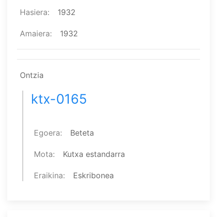
Hasiera
1932
Amaiera
1932
Ontzia
ktx-0165
Egoera
Beteta
Mota
Kutxa estandarra
Eraikina
Eskribonea