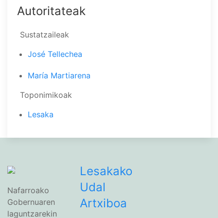
Autoritateak
Sustatzaileak
José Tellechea
María Martiarena
Toponimikoak
Lesaka
Lesakako
Udal
Nafarroako
Artxiboa
Gobernuaren
laguntzarekin