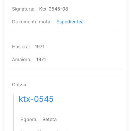
Signatura
Ktx-0545-08
Dokumentu mota
Espedientea
Hasiera
1971
Amaiera
1971
Ontzia
ktx-0545
Egoera
Beteta