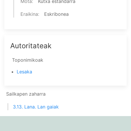
Mota
Kutxa estandarra
Eraikina
Eskribonea
Autoritateak
Toponimikoak
Lesaka
Sailkapen zaharra
3.13. Lana. Lan gaiak