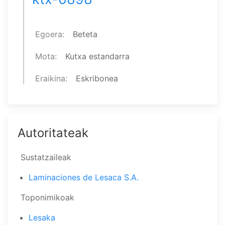
Egoera
Beteta
Mota
Kutxa estandarra
Eraikina
Eskribonea
Autoritateak
Sustatzaileak
Laminaciones de Lesaca S.A.
Toponimikoak
Lesaka