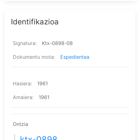
Identifikazioa
Signatura
Ktx-0898-08
Dokumentu mota
Espedientea
Hasiera
1961
Amaiera
1961
Ontzia
ktx-0898