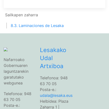
Sailkapen zaharra
8.3. Laminaciones de Lesaka
Lesakako
Udal
Nafarroako
Artxiboa
Gobernuaren
laguntzarekin
garatutako
Telefonoa: 948
webgunea
63 70 05
Posta-e.:
Telefonoa: 948
udala@lesaka.eus
63 70 05
Helbidea: Plaza
Posta-e.:
Zaharra 1 |