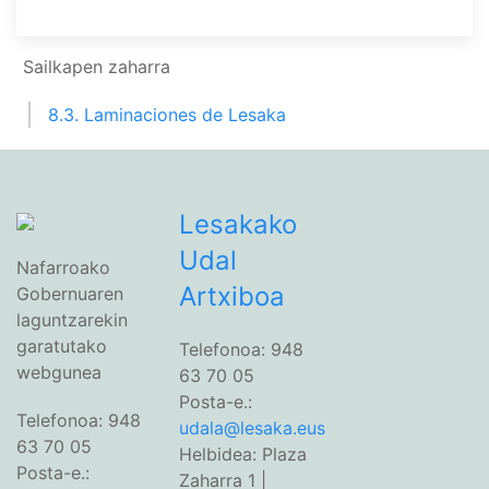
Sailkapen zaharra
8.3. Laminaciones de Lesaka
Lesakako
Udal
Nafarroako
Artxiboa
Gobernuaren
laguntzarekin
garatutako
Telefonoa: 948
webgunea
63 70 05
Posta-e.:
Telefonoa: 948
udala@lesaka.eus
63 70 05
Helbidea: Plaza
Posta-e.:
Zaharra 1 |