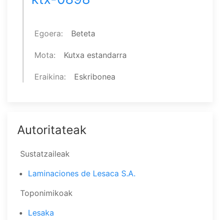
Egoera
Beteta
Mota
Kutxa estandarra
Eraikina
Eskribonea
Autoritateak
Sustatzaileak
Laminaciones de Lesaca S.A.
Toponimikoak
Lesaka