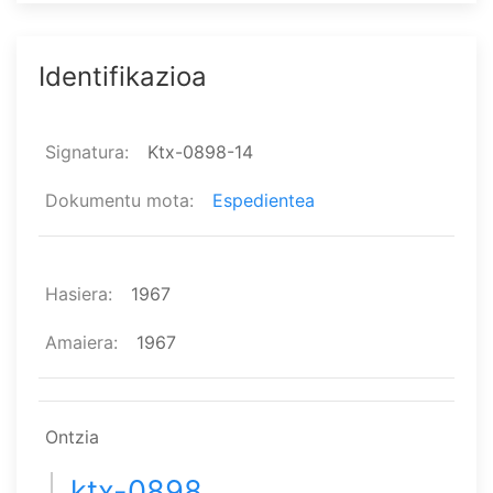
Identifikazioa
Signatura
Ktx-0898-14
Dokumentu mota
Espedientea
Hasiera
1967
Amaiera
1967
Ontzia
ktx-0898