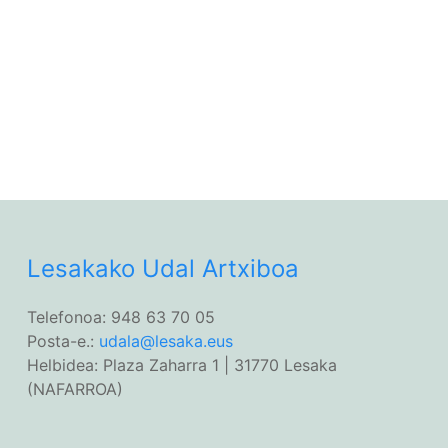
Lesakako Udal Artxiboa
Telefonoa: 948 63 70 05
Posta-e.:
udala@lesaka.eus
Helbidea: Plaza Zaharra 1 | 31770 Lesaka
(NAFARROA)