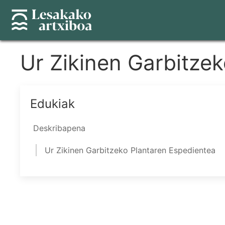
Skip
to
main
content
Ur Zikinen Garbitze
Edukiak
Deskribapena
Ur Zikinen Garbitzeko Plantaren Espedientea