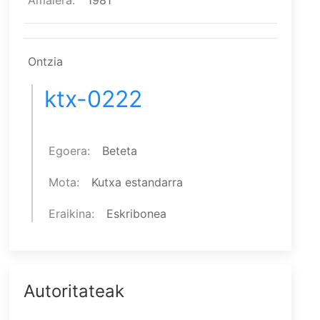
Amaiera
1981
Ontzia
ktx-0222
Egoera
Beteta
Mota
Kutxa estandarra
Eraikina
Eskribonea
Autoritateak