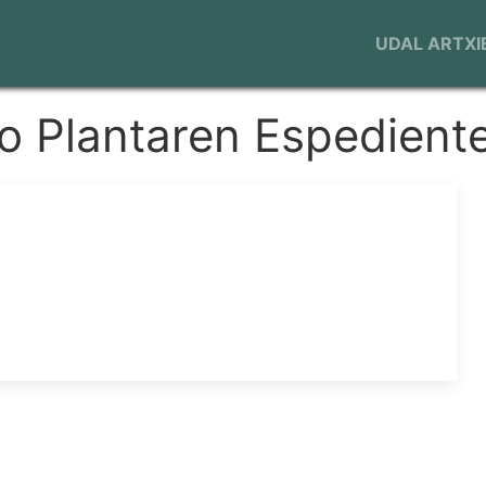
Navegaci
UDAL ARTXI
principal
ko Plantaren Espedient