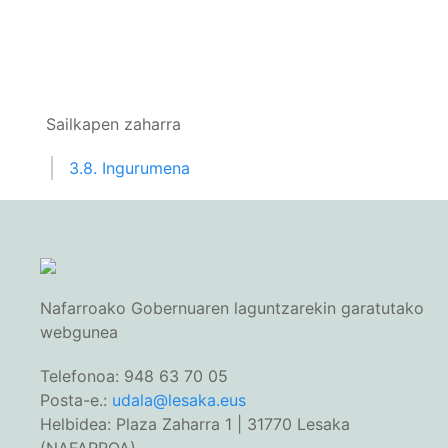
Sailkapen zaharra
3.8. Ingurumena
Nafarroako Gobernuaren laguntzarekin garatutako
webgunea
Telefonoa: 948 63 70 05
Posta-e.:
udala@lesaka.eus
Helbidea: Plaza Zaharra 1 | 31770 Lesaka