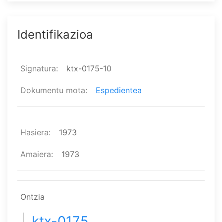
Identifikazioa
Signatura
ktx-0175-10
Dokumentu mota
Espedientea
Hasiera
1973
Amaiera
1973
Ontzia
ktx-0175