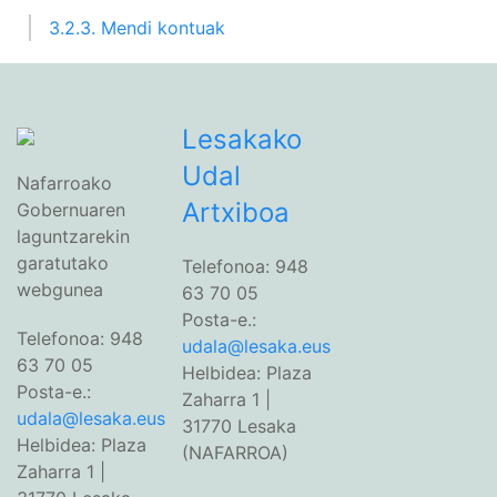
3.2.3. Mendi kontuak
Lesakako
Udal
Nafarroako
Artxiboa
Gobernuaren
laguntzarekin
garatutako
Telefonoa: 948
webgunea
63 70 05
Posta-e.:
Telefonoa: 948
udala@lesaka.eus
63 70 05
Helbidea: Plaza
Posta-e.:
Zaharra 1 |
udala@lesaka.eus
31770 Lesaka
Helbidea: Plaza
(NAFARROA)
Zaharra 1 |