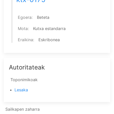
Egoera
Beteta
Mota
Kutxa estandarra
Eraikina
Eskribonea
Autoritateak
Toponimikoak
Lesaka
Sailkapen zaharra