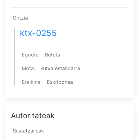
Ontzia
ktx-0255
Egoera
Beteta
Mota
Kutxa estandarra
Eraikina
Eskribonea
Autoritateak
Sustatzaileak