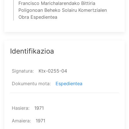
Francisco Marichalarendako Bittiria
Poligonoan Beheko Solairu Komertzialen
Obra Espedientea
Identifikazioa
Signatura
Ktx-0255-04
Dokumentu mota
Espedientea
Hasiera
1971
Amaiera
1971