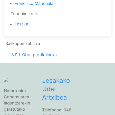
Francisco Marichalar
Toponimikoak
Lesaka
Sailkapen zaharra
3.9.1. Obra partikularrak
Lesakako
Udal
Nafarroako
Artxiboa
Gobernuaren
laguntzarekin
garatutako
Telefonoa: 948