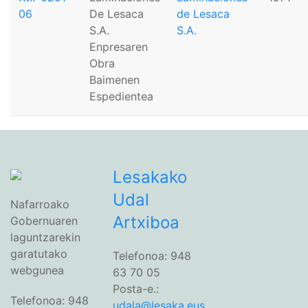
06
De Lesaca
de Lesaca
S.A.
S.A.
Enpresaren
Obra
Baimenen
Espedientea
Lesakako
Udal
Nafarroako
Artxiboa
Gobernuaren
laguntzarekin
garatutako
Telefonoa: 948
webgunea
63 70 05
Posta-e.:
Telefonoa: 948
udala@lesaka.eus