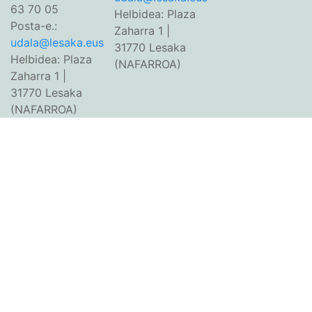
63 70 05
Helbidea: Plaza
Posta-e.:
Zaharra 1 |
udala@lesaka.eus
31770 Lesaka
Helbidea: Plaza
(NAFARROA)
Zaharra 1 |
31770 Lesaka
(NAFARROA)