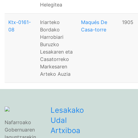
Helegitea
Ktx-0161-
Iriarteko
Maqués De
1905
08
Bordako
Casa-torre
Harrobiari
Buruzko
Lesakaren eta
Casatorreko
Markesaren
Arteko Auzia
Lesakako
Udal
Nafarroako
Artxiboa
Gobernuaren
laguntzarekin