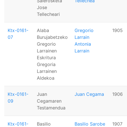
Salerosketa
Tellechea
Jose
Tellecheari
Ktx-0161-
Alaba
Gregorio
1905
07
Burujabetzeko
Larrain
Gregorio
Antonia
Larrainen
Larrain
Eskritura
Gregoria
Larrainen
Aldekoa
Ktx-0161-
Juan
Juan Cegama
1906
09
Cegamaren
Testamendua
Ktx-0161-
Basilio
Basilio Sarobe
1907