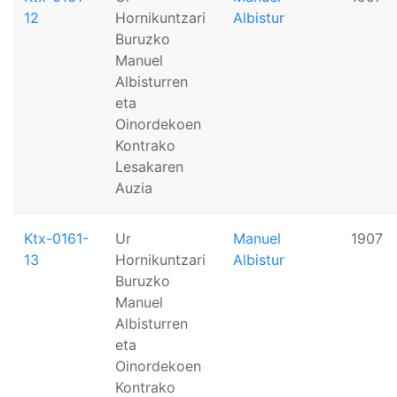
12
Hornikuntzari
Albistur
Buruzko
Manuel
Albisturren
eta
Oinordekoen
Kontrako
Lesakaren
Auzia
Ktx-0161-
Ur
Manuel
1907
13
Hornikuntzari
Albistur
Buruzko
Manuel
Albisturren
eta
Oinordekoen
Kontrako