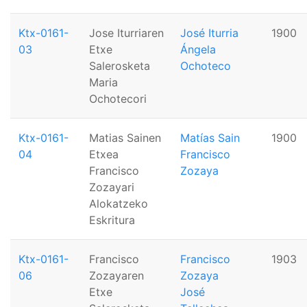
Ktx-0161-
Jose Iturriaren
José Iturria
1900
03
Etxe
Ángela
Salerosketa
Ochoteco
Maria
Ochotecori
Ktx-0161-
Matias Sainen
Matías Sain
1900
04
Etxea
Francisco
Francisco
Zozaya
Zozayari
Alokatzeko
Eskritura
Ktx-0161-
Francisco
Francisco
1903
06
Zozayaren
Zozaya
Etxe
José