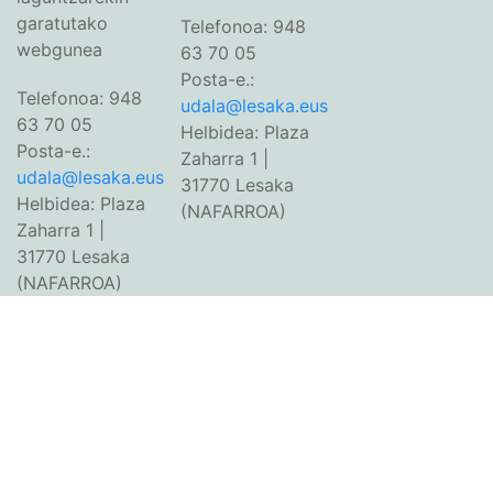
garatutako
Telefonoa: 948
webgunea
63 70 05
Posta-e.:
Telefonoa: 948
udala@lesaka.eus
63 70 05
Helbidea: Plaza
Posta-e.:
Zaharra 1 |
udala@lesaka.eus
31770 Lesaka
Helbidea: Plaza
(NAFARROA)
Zaharra 1 |
31770 Lesaka
(NAFARROA)