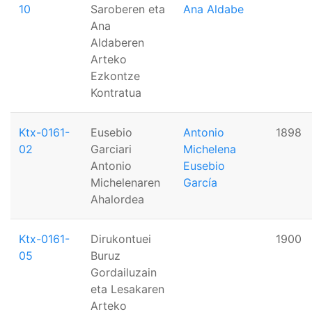
10
Saroberen eta
Ana Aldabe
Ana
Aldaberen
Arteko
Ezkontze
Kontratua
Ktx-0161-
Eusebio
Antonio
1898
02
Garciari
Michelena
Antonio
Eusebio
Michelenaren
García
Ahalordea
Ktx-0161-
Dirukontuei
1900
05
Buruz
Gordailuzain
eta Lesakaren
Arteko