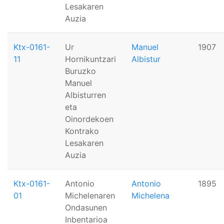
Lesakaren
Auzia
Ktx-0161-
Ur
Manuel
1907
11
Hornikuntzari
Albistur
Buruzko
Manuel
Albisturren
eta
Oinordekoen
Kontrako
Lesakaren
Auzia
Ktx-0161-
Antonio
Antonio
1895
01
Michelenaren
Michelena
Ondasunen
Inbentarioa