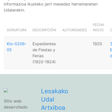
informazioa ikusteko jarri mesedez harremanetan
Udalarekin.
FECHA
SIGNATURA
DESCRIPCIÓN
AUTORIDADES
INICIO
Ktx-0206-
Expedientes
1920
3
05
de Fiestas y
Ferias
d
(1920-1924)
Lesakako
Udal
Sitio web
Artxiboa
desarrollado