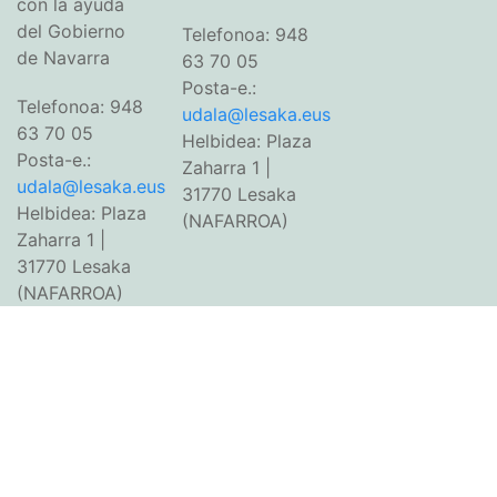
con la ayuda
del Gobierno
Telefonoa: 948
de Navarra
63 70 05
Posta-e.:
Telefonoa: 948
udala@lesaka.eus
63 70 05
Helbidea: Plaza
Posta-e.:
Zaharra 1 |
udala@lesaka.eus
31770 Lesaka
Helbidea: Plaza
(NAFARROA)
Zaharra 1 |
31770 Lesaka
(NAFARROA)