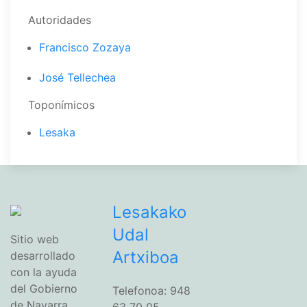
Autoridades
Francisco Zozaya
José Tellechea
Toponímicos
Lesaka
Lesakako
Udal
Sitio web
Artxiboa
desarrollado
con la ayuda
del Gobierno
Telefonoa: 948
de Navarra