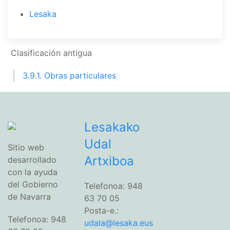
Lesaka
Clasificación antigua
3.9.1. Obras particulares
Lesakako
Udal
Sitio web
Artxiboa
desarrollado
con la ayuda
del Gobierno
Telefonoa: 948
de Navarra
63 70 05
Posta-e.:
Telefonoa: 948
udala@lesaka.eus