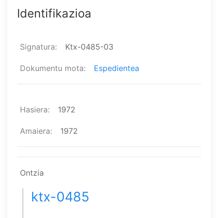
Identifikazioa
Signatura
Ktx-0485-03
Dokumentu mota
Espedientea
Hasiera
1972
Amaiera
1972
Ontzia
ktx-0485