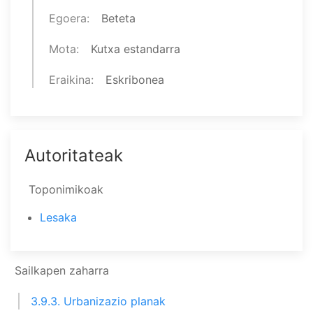
Egoera
Beteta
Mota
Kutxa estandarra
Eraikina
Eskribonea
Autoritateak
Toponimikoak
Lesaka
Sailkapen zaharra
3.9.3. Urbanizazio planak