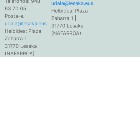
Telefonoa: 948
udala@lesaka.eus
63 70 05
Helbidea: Plaza
Posta-e.:
Zaharra 1 |
udala@lesaka.eus
31770 Lesaka
Helbidea: Plaza
(NAFARROA)
Zaharra 1 |
31770 Lesaka
(NAFARROA)